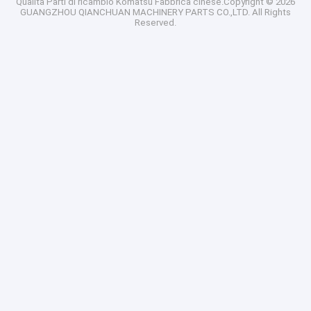
Qualità
Parti di ricambio Komatsu
Fabbrica cinese.Copyright © 2026
GUANGZHOU QIANCHUAN MACHINERY PARTS CO.,LTD. All Rights
Reserved.