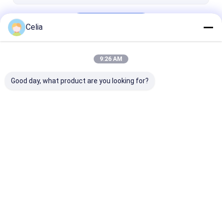
pezzi di ricambio di Hyundai
Continua
DOOSAN Ricambi
Celia
Parti di ricambio KOBELCO
9:26 AM
Le Nostre Categorie
Altri
Good day, what product are you looking for?
Parti di ricambio
ricambi isuzu
Pezzi di ricam
Komatsu
Volvo
Casa
Circa noi
Contattaci
Desktop Site
Mappa del sito
Informativa sulla privacy