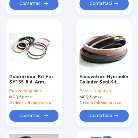
Contattaci
Contattaci
Guarnizione Kit For
Escavatore Hydraulic
SY135-8 di Arm
Cylinder Seal Kit
Boom Cylinder
Zoomlion ZE230
Prezzo:
Negotiate
Prezzo:
Negotiate
dell'escavatore
ZE260 dell'asta
MOQ:
5 pezzi
MOQ:
5 pezzi
Ottieni l'ultimo prezzo
Ottieni l'ultimo prezzo
Contattaci
Contattaci