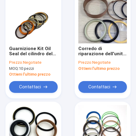
Guarnizione Kit Oil
Corredo di
Seal del cilindro del
riparazione dell'unità
secchio
di elaborazione PTFE
Prezzo:
Negotiate
Prezzo:
Negotiate
dell'escavatore
NBR del corredo della
MOQ:
10 pezzi
Ottieni l'ultimo prezzo
DH225-7 DH225-9
guarnizione di Arm
Excavator Hydraulic
Ottieni l'ultimo prezzo
Cylinder
Contattaci
Contattaci
Casa
Prodotti
Video