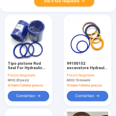
Dai il tuo requisito
Tipo pistone Rod
99100152
Seal For Hydraulic
escavatore Hydraulic
Cylinder della
Cylinder Seal Kit For
Prezzo:
Negotiate
Prezzo:
Negotiate
guarnizione dell'unità
Backhoe Loader 3CX
MOQ:
20 pezzi
MOQ:
10 insiemi
di elaborazione di
4CX
ONU UNS U
Ottieni l'ultimo prezzo
Ottieni l'ultimo prezzo
Contattaci
Contattaci