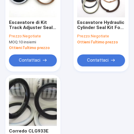
Circa noi
Giro della fabbrica
Escavatore di Kit
Escavatore Hydraulic
Track Adjuster Seal
Cylinder Seal Kit For
Controllo di qualità
For PC200 della
Digger dei corredi
Prezzo:
Negotiate
Prezzo:
Negotiate
guarnizione del
della guarnizione del
MOQ:
10 insiemi
Ottieni l'ultimo prezzo
regolatore a ena di
cilindro dell'ASTA di
Contattici
PC200-5 PC200-6
E320B
Ottieni l'ultimo prezzo
Notizie
Contattaci
Contattaci
Blog
Richieda una citazione
VR
Parti di ricambio Komatsu
Corredo CLG933E