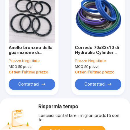
Anello bronzeo della
Corredo 70x83x10 di
guarnizione di
Hydraulic Cylinder
Cylinder Piston Main
Seal dell'escavatore
Prezzo:
Negotiate
Prezzo:
Negotiate
dell'escavatore di
della guarnizione
MOQ:
50 pezzi
MOQ:
50 pezzi
PTFE SPGO SPGW
SPGO GLYD
Ottieni l'ultimo prezzo
Ottieni l'ultimo prezzo
Contattaci
Contattaci
Risparmia tempo
Lasciaci contattare i migliori prodotti con
te.