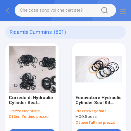
Ricambi Cummins
(601)
Corredo di Hydraulic
Escavatore Hydraulic
Cylinder Seal
Cylinder Seal Kit
dell'escavatore
Sany Sy 135
Prezzo:
Negotiate
Prezzo:
Negotiate
dell'OEM
dell'unità di
Ottieni l'ultimo prezzo
MOQ:
5 pezzi
elaborazione PTFE
NBR
Ottieni l'ultimo prezzo