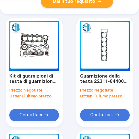
Dai il tuo requisito
Kit di guarnizioni di
Guarnizione della
testa di guarnizione
testa 22311-84400
20910-2BU06 per
per motore D6CB
Prezzo:
Negotiate
Prezzo:
Negotiate
Hyundai G4FJ
Hyundai RG2116
Ottieni l'ultimo prezzo
Ottieni l'ultimo prezzo
Ricambi per
Ricambi per camion
macchine da
costruzione
Contattaci
Contattaci