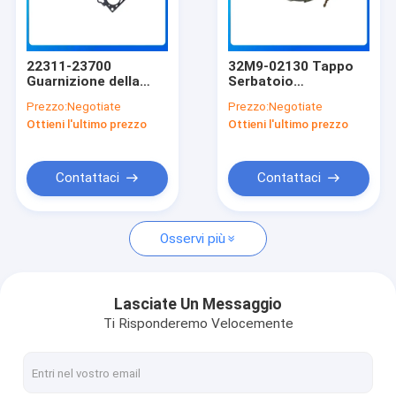
Circa noi
Giro della fabbrica
22311-23700
32M9-02130 Tappo
Guarnizione della
Serbatoio
Controllo di qualità
testa del cilindro per
Carburante Per
Prezzo:
Negotiate
Prezzo:
Negotiate
Hyundai G4GB G4GC
Hyundai R210-9
Ottieni l'ultimo prezzo
Ottieni l'ultimo prezzo
G4GC-G Egine
Ricambi Motore
Contattici
Ricambi
Notizie
Contattaci
Contattaci
Blog
Osservi più
Richieda una citazione
VR
Lasciate Un Messaggio
Ti Risponderemo Velocemente
Parti di ricambio Komatsu