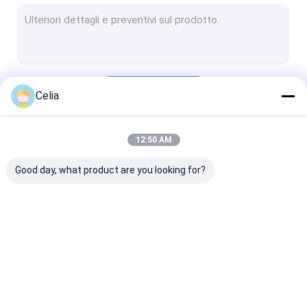
ricambi isuzu
Pezzi di ricambio di Volvo
Ricambi Cummins
Continua
Celia
Pezzi di ricambio di
pezzi di ricambio di Mitsubishi
12:50 AM
Le Nostre Categorie
parti di ricambio kubota
Good day, what product are you looking for?
Ricambi SCANIA
Pezzi di ricambio di Hino
Ricambi Yanmar
Parti di ricambio
ricambi isuzu
Pezzi di ricam
componenti del motore di weichai
Komatsu
Volvo