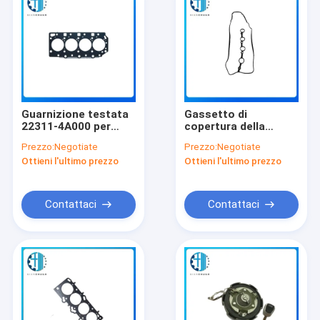
Guarnizione testata
Gassetto di
22311-4A000 per
copertura della
auto HYUNDAI D4CB
valvola 22441-2B610
Prezzo:
Negotiate
Prezzo:
Negotiate
D6CB Ricambi
per le guarnizioni
Ottieni l'ultimo prezzo
Ottieni l'ultimo prezzo
della testa del
cilindro Hyundai
G4GB G4GC G4GC-GE
Ricambi
Contattaci
Contattaci
Casa
Prodotti
Video