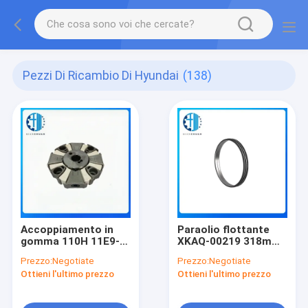
Pezzi Di Ricambio Di Hyundai
(138)
Accoppiamento in
Paraolio flottante
gomma 110H 11E9-
XKAQ-00219 318mm
16012 per pezzi di
per pezzi di ricambio
Prezzo:
Negotiate
Prezzo:
Negotiate
ricambio per
escavatore Hyundai
Ottieni l'ultimo prezzo
Ottieni l'ultimo prezzo
escavatore Hyundai
R210-7 R210-5 R210-
R320-7
9