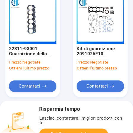
22311-93001
Kit di guarnizione
Guarnizione della
2091026F10
testa del cilindro per
2092026F10 per
Prezzo:
Negotiate
Prezzo:
Negotiate
macchine da
Hyundai 1.6VVT G4ED
Ottieni l'ultimo prezzo
Ottieni l'ultimo prezzo
costruzione
Ricambi di macchine
per auto e macchine
da costruzione
Contattaci
Contattaci
Risparmia tempo
Lasciaci contattare i migliori prodotti con
te.