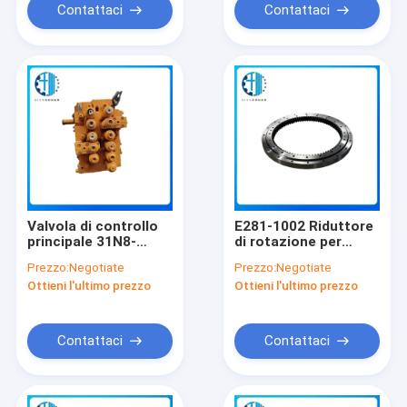
Contattaci
Contattaci
Valvola di controllo
E281-1002 Riduttore
principale 31N8-
di rotazione per
17000 per Hyundai
macchine edili
Prezzo:
Negotiate
Prezzo:
Negotiate
R225-7 R305-7 parti
Hyundai R280 R290
Ottieni l'ultimo prezzo
Ottieni l'ultimo prezzo
di ricambio per
Ricambi motore
escavatori
Contattaci
Contattaci