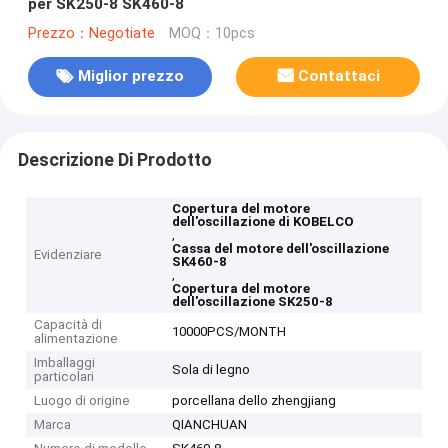
per SK250-8 SK460-8
Prezzo：Negotiate
MOQ：10pcs
Miglior prezzo
Contattaci
Descrizione Di Prodotto
Copertura del motore
dell'oscillazione di KOBELCO
,
Cassa del motore dell'oscillazione
Evidenziare
SK460-8
,
Copertura del motore
dell'oscillazione SK250-8
Capacità di
10000PCS/MONTH
alimentazione
Imballaggi
Sola di legno
particolari
Luogo di origine
porcellana dello zhengjiang
Marca
QIANCHUAN