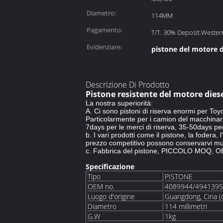
motore:
Diametro:
114MM
Pagamento:
T/T. 30% Deposit.Wester
Evidenziare:
pistone del motore 
Descrizione Di Prodotto
Pistone resistente del motore dies
La nostra superiorità:
A. Ci sono pistoni di riserva enormi per T
Particolarmente per i camion del macchinario
7days per le merci di riserva, 35-50days per
b. I vari prodotti come il pistone, la fodera,
prezzo competitivo possono conservarvi mucht
c. Fabbrica del pistone, PICCOLO MOQ, O
Specificazione
Tipo
PISTONE
OEM no.
4089944/4941395
Luogo d'origine
Guangdong, Cina (
Diametro
114 millimetri
G.W
1kg