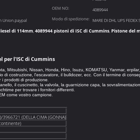
OEM NO:
4089944
Modo di spedizione:
n Union.paypal
MARE DI DHL UPS FEDEX 
diesel di 114mm
4089944 pistoni di ISC di Cummins
Pistone del m
,
,
el per l'ISC di Cummins
oyota, Mitsubishi, Nissan, Honda, Hino, Isuzu, KOMATSU, Yanmar, erpila
 di costruzione, l'escavatore, il bulldozer, ecc. Con il termine di conse
 i prodotti di produzione.
 l'anello, il cuscinetto, la valvola, la guarnizione capa, la sovralimentaz
ime per trovare i fornitori differenti.
EM come vostro campione.
)/3966721 (DELLA CIMA (GONNA)
continente)