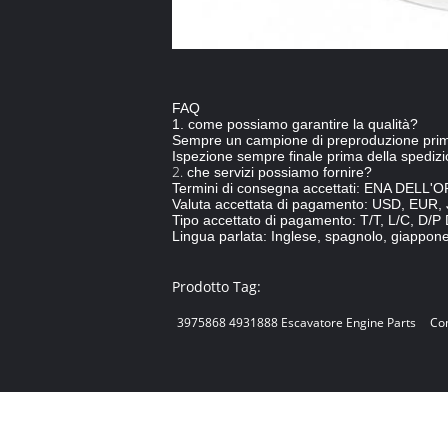
FAQ
1. come possiamo garantire la qualità?
Sempre un campione di preproduzione prima 
Ispezione sempre finale prima della spedizi
2.
che servizi possiamo fornire?
Termini di consegna accettati: ENA DELL
Valuta accettata di pagamento: USD, EUR
Tipo accettato di pagamento: T/T, L/C, D/P D
Lingua parlata: Inglese, spagnolo, giappone
Prodotto Tag:
3975868 4931888 Escavatore Engine Parts
Co