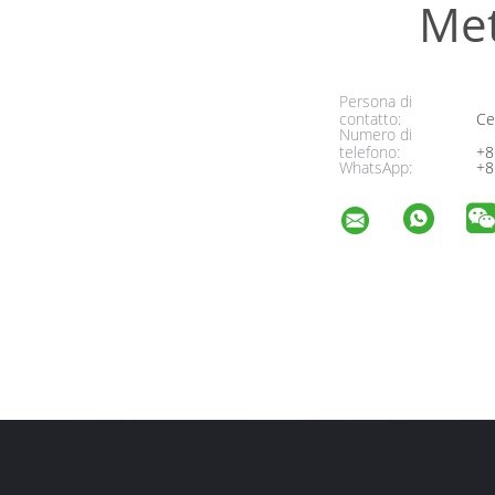
Met
Persona di
contatto:
Cel
Numero di
telefono:
+8
WhatsApp:
+8