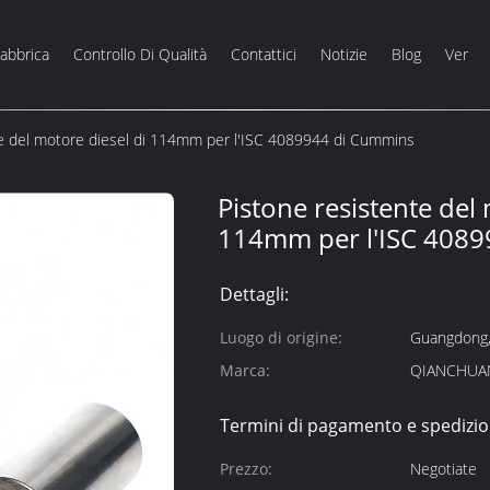
Fabbrica
Controllo Di Qualità
Contattici
Notizie
Blog
Ver
te del motore diesel di 114mm per l'ISC 4089944 di Cummins
Pistone resistente del 
114mm per l'ISC 408
Dettagli:
Luogo di origine:
Guangdong,
Marca:
QIANCHUA
Termini di pagamento e spedizio
Prezzo:
Negotiate