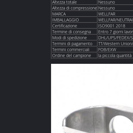
Altezza totale
Nessuno
Altezza di compressione
Nessuno
MARCA
WELLFAR
IMBALLAGGIO
WELLFAR/NEUTRA
Certificazione
ISO9001 2018
Termine di consegna
Entro 7 giorni lavor
Modi di spedizione
DHL/UPS/FEDEX/S
Termini di pagamento
TT/Western Union/
Termini commerciali
FOB/EXW
Ordine del campione
la piccola quantità