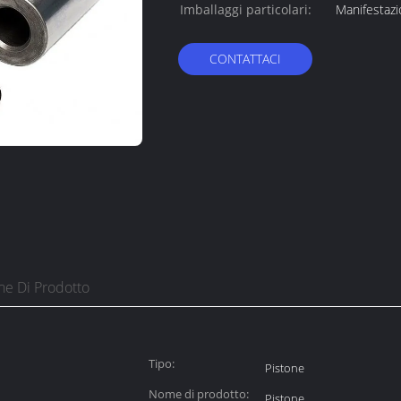
Imballaggi particolari:
Manifestaz
CONTATTACI
ne Di Prodotto
Tipo:
Pistone
Nome di prodotto:
Pistone