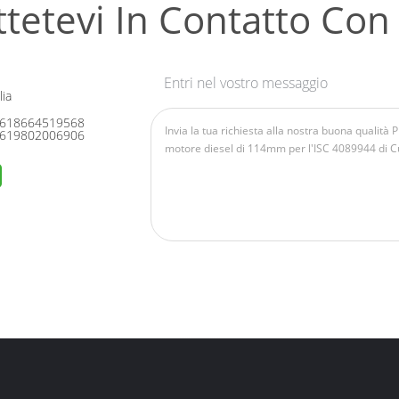
tetevi In ​​contatto Con
Entri nel vostro messaggio
ia
618664519568
619802006906