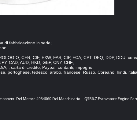
di fabbricazione in serie;
one;
'OROLOGIO, CFR, CIF, EXW, FAS, CIP, FCA, CPT, DEQ, DDP, DDU, cons
, JPY, CAD, AUD, HKD, GBP, CNY, CHF;
/A, , carta di credito, Paypal, contanti, impegno;
se, portoghese, tedesco, arabo, francese, Russo, Coreano, hindi, italia
mponenti Del Motore 4934860 Del Macchinario
QSB6.7 Escavatore Engine Par