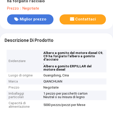
ha forgiato l'acciaio
Prezzo：Negotiate
Miglior prezzo
Contattaci
Descrizione Di Prodotto
,
Albero a gomito del motore diesel C9
C9 ha forgiato l'albero a gomito
d'acciaio
Evidenziare
,
Albero a gomito ERPILLAR del
motore diesel
Luogo di origine
Guangdong, Cina
Marca
QIANCHUAN
Prezzo
Negotiate
Imballaggi
1 pezzo per pacchetti carton
particolari
Neutral o su misura di legno
Capacità di
5000 pezzo/pezzi per Mese
alimentazione