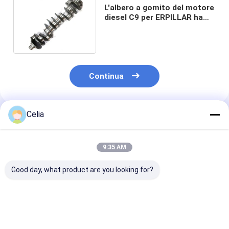
L'albero a gomito del motore
diesel C9 per ERPILLAR ha
forgiato l'acciaio
Continua
Celia
Prodotti Raccomandati
9:35 AM
Good day, what product are you looking for?
31316688 Pompa a
BB5E2A451BD
31316143 314