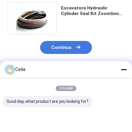
Escavatore Hydraulic
Cylinder Seal Kit Zoomlion
ZE230 ZE260 dell'asta
Continua
Celia
Prodotti Raccomandati
3:16 AM
Good day, what product are you looking for?
Pompa servosterzo
Pompa a sterzo
Pompe a sterz