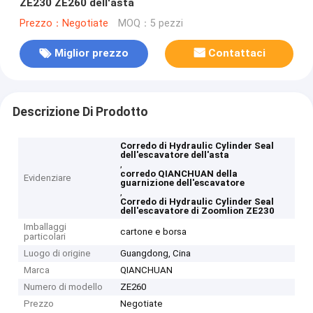
ZE230 ZE260 dell'asta
Prezzo：Negotiate
MOQ：5 pezzi
Miglior prezzo
Contattaci
Descrizione Di Prodotto
Corredo di Hydraulic Cylinder Seal
dell'escavatore dell'asta
,
corredo QIANCHUAN della
Evidenziare
guarnizione dell'escavatore
,
Corredo di Hydraulic Cylinder Seal
dell'escavatore di Zoomlion ZE230
Imballaggi
cartone e borsa
particolari
Luogo di origine
Guangdong, Cina
Marca
QIANCHUAN
Numero di modello
ZE260
Prezzo
Negotiate