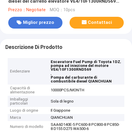
diesel del carrello elevatore VE4/10F1300RND569
1DZ di Fuel Pump di Toyota 1DZ
Prezzo：Negotiate
MOQ：10pcs
Miglior prezzo
Contattaci
Descrizione Di Prodotto
,
Escavatore Fuel Pump di Toyota 1DZ
pompa ad iniezione del motore
VE4/10F1300RND569
Evidenziare
,
Pompa del carburante di
combustibile diesel QIANCHUAN
Capacità di
10000PCS/MONTH
alimentazione
Imballaggi
Sola di legno
particolari
Luogo di origine
Il Giappone
Marca
QIANCHUAN
SAA6D140E-5 PC600-8 PC800-8 PC850-
Numero di modello
8 D155 D275 WA500-6