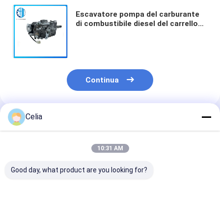
Escavatore pompa del carburante
di combustibile diesel del carrello
elevatore VE4/10F1300RND569 1DZ
di Fuel Pump di Toyota 1DZ
Continua
Celia
Prodotti Raccomandati
10:31 AM
Good day, what product are you looking for?
295050-1090 6275-
6746-11-3100
6156-11-3320