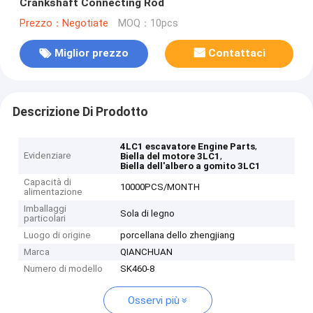
Crankshaft Connecting Rod
Prezzo：Negotiate
MOQ：10pcs
Miglior prezzo
Contattaci
Descrizione Di Prodotto
,
4LC1 escavatore Engine Parts
Evidenziare
,
Biella del motore 3LC1
Biella dell'albero a gomito 3LC1
Capacità di
10000PCS/MONTH
alimentazione
Imballaggi
Sola di legno
particolari
Luogo di origine
porcellana dello zhengjiang
Marca
QIANCHUAN
Numero di modello
SK460-8
Osservi più