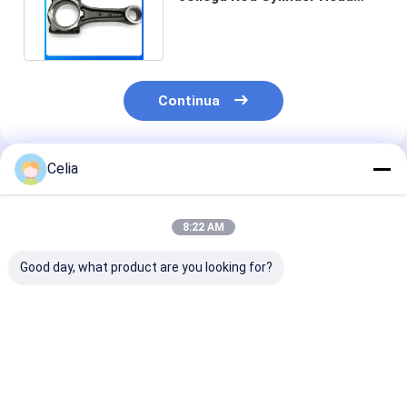
Crankshaft Connecting Rod
Continua
Celia
Prodotti Raccomandati
8:22 AM
Good day, what product are you looking for?
Turbo HX40W
6742-01-5000 6742-
6742-01-3110
Turbocompressore
29-8202 CU3-80-
Turbocompres
6743-81-8050 Per
2675
per Komatsu M
motore Komatsu
Turbocompressore
S6D114 Pale