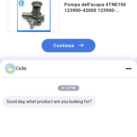
Pompa dell'acqua 4TNE106
123900-42000 123900-
42100 per Yanmar
Continua
Celia
Prodotti Raccomandati
8:12 PM
Good day, what product are you looking for?
Pompa a ingranaggi
129005-11700 Assy
Guarnizioni pe