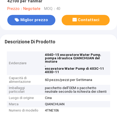
42100 per Yanmar
Prezzo：Negotiate
MOQ：40
Miglior prezzo
Contattaci
Descrizione Di Prodotto
,
404D-15 escavatore Water Pump
pompa idraulica QIANCHUAN del
motore
Evidenziare
,
escavatore Water Pump di 403C-11
403D-11
Capacità di
60 pezzo/pezzi per Settimana
alimentazione
Imballaggi
pacchetto dell'OEM o pacchetto
particolari
neutrale secondo la richiesta dei clienti
Luogo di origine
Cina
Marca
QIANCHUAN
Numero di modello
4TNE106