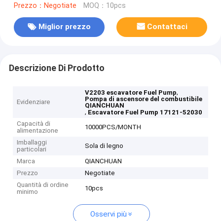
Prezzo：Negotiate
MOQ：10pcs
Miglior prezzo
Contattaci
Descrizione Di Prodotto
,
V2203 escavatore Fuel Pump
Pompa di ascensore del combustibile
Evidenziare
QIANCHUAN
,
Escavatore Fuel Pump 17121-52030
Capacità di
10000PCS/MONTH
alimentazione
Imballaggi
Sola di legno
particolari
Marca
QIANCHUAN
Prezzo
Negotiate
Quantità di ordine
10pcs
minimo
Osservi più