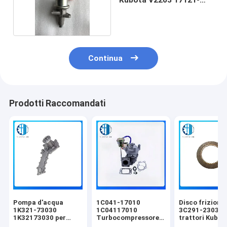
52030
Continua
Prodotti Raccomandati
Pompa d'acqua
1C041-17010
Disco frizione
1K321-73030
1C04117010
3C291-23030 
1K32173030 per
Turbocompressore
trattori Kubot
Kubao V2203 V2403
TD04L4 per motore
M9540 M6040