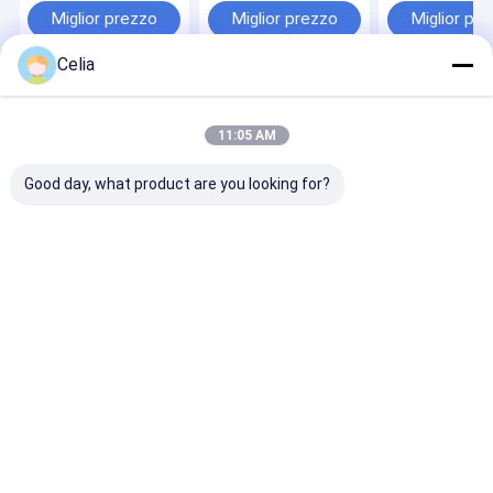
D1703 D1803 Motore
Kubota V3307
M7040 M5040
Miglior prezzo
Miglior prezzo
Miglior pr
a carrello ricambi
trattore M8200
M5140 M8540
per macchine da
M9000
ricambi motor
Celia
costruzione
macchine
movimento ter
Casa
Circa noi
Contattaci
Desktop Site
Mappa del sito
Informativa sulla privacy
11:05 AM
Qualità
Parti di ricambio Komatsu
Fabbrica cinese.Copyright © 2026
GUANGZHOU QIANCHUAN MACHINERY PARTS CO.,LTD. All Rights
Good day, what product are you looking for?
Reserved.
Casa
Prodotti
Video