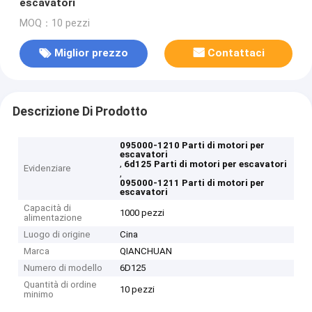
escavatori
MOQ：10 pezzi
Miglior prezzo
Contattaci
Descrizione Di Prodotto
095000-1210 Parti di motori per
escavatori
,
6d125 Parti di motori per escavatori
Evidenziare
,
095000-1211 Parti di motori per
escavatori
Capacità di
1000 pezzi
alimentazione
Luogo di origine
Cina
Marca
QIANCHUAN
Numero di modello
6D125
Quantità di ordine
10 pezzi
minimo