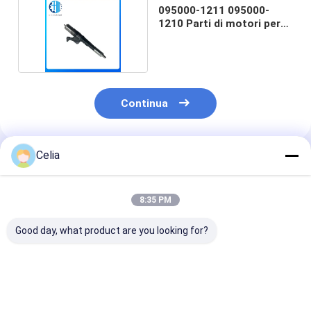
095000-1211 095000-
1210 Parti di motori per
escavatori
Continua
Celia
Prodotti Raccomandati
8:35 PM
Good day, what product are you looking for?
Pompa acqua 6735-
Pistone 6208-31-
Link Bushing 