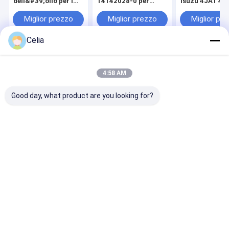
dell&#39;olio per i
14142028-0 per
Isuzu 4JA1 4J
pezzi di ricambio del
pezzi di ricambio per
Parti di ricamb
motore Isuzu 4BG1
escavatore Isuzu
motore
Miglior prezzo
Miglior prezzo
Miglior pr
4BD1 4BE1
6HK1T ZX330-3
dell'escavator
Celia
Casa
Circa noi
Contattaci
Desktop Site
Mappa del sito
Informativa sulla privacy
4:58 AM
Qualità
Parti di ricambio Komatsu
Fabbrica cinese.Copyright © 2026
GUANGZHOU QIANCHUAN MACHINERY PARTS CO.,LTD. All Rights
Good day, what product are you looking for?
Reserved.
Casa
Prodotti
Video