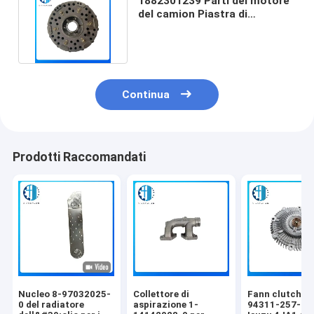
1882301239 Parti del motore
del camion Piastra di
pressione dell'imbraore 420
Continua
Prodotti Raccomandati
Nucleo 8-97032025-
Collettore di
Fann clutch 8-
0 del radiatore
aspirazione 1-
94311-257-0 p