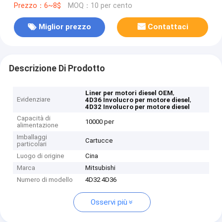
Prezzo：6~8$
MOQ：10 per cento
Miglior prezzo
Contattaci
Descrizione Di Prodotto
,
Liner per motori diesel OEM
Evidenziare
,
4D36 Involucro per motore diesel
4D32 Involucro per motore diesel
Capacità di
10000 per
alimentazione
Imballaggi
Cartucce
particolari
Luogo di origine
Cina
Marca
Mitsubishi
Numero di modello
4D32 4D36
Osservi più