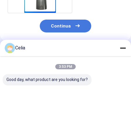
Continua
Celia
Prodotti Raccomandati
3:53 PM
Good day, what product are you looking for?
Corpo di
Lamina di
Cappotto del
raffreddatore ad olio
ventilatore di
serbatoio MB
3753900101 Per
raffreddamento
per Mitsubishi
motori Mitsubishi
91301-00200 per
Canter 649 65
S6R S6R2 Parti di
Mitsubishi F18B
Ricambi per
Miglior prezzo
Miglior prezzo
Miglior pr