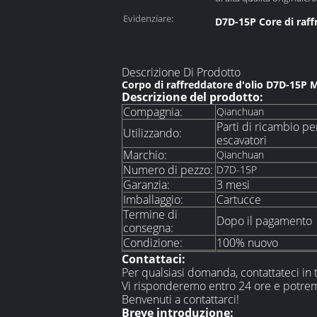
solenoide::
Evidenziare:
D7D-15P Core di raff
Descrizione Di Prodotto
Corpo di raffreddatore d'olio D7D-15P M
Descrizione del prodotto:
Compagnia:
Qianchuan
Parti di ricambio pe
Utilizzando:
escavatori
Marchio:
Qianchuan
Numero di pezzo:
D7D-15P
Garanzia:
3 mesi
Imballaggio:
Cartucce
Termine di
Dopo il pagamento
consegna:
Condizione:
100% nuovo
Contattaci:
Per qualsiasi domanda, contattateci in
Vi risponderemo entro 24 ore e potremo
Benvenuti a contattarci!
Breve introduzione: