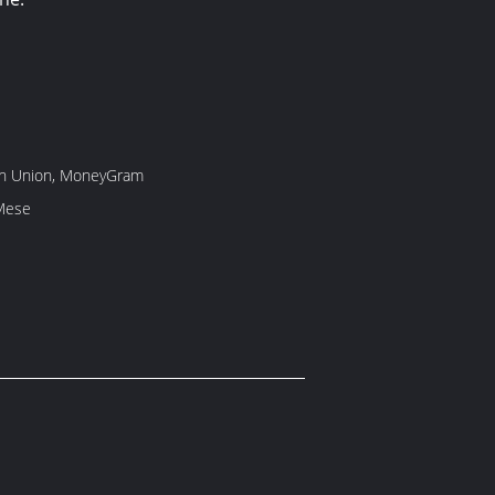
rn Union, MoneyGram
Mese