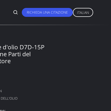
RICHIEDA UNA CITAZIONE
ITALIAN
e
e d'olio D7D-15P
e Parti del
tore
N
 DELL'OLIO
ne: