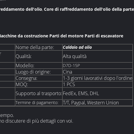
reddamento dell'olio
Core di raffreddamento dell'olio della parte
,
acchine da costruzione Parti del motore Parti di escavatore
Nome della parte:
Caldaio ad olio
r
Qualità:
Alta qualità
Modello:
D7D-15P
Luogo di origine:
Cina
Consegna:
1-3 giorni lavorativi dopo l'ordine
MOQ:
1 PCS
Supporto al trasporto:
FedEx, EMS, DHL
T/T, Paypal, Western Union
Termine di pagamento:
 tempo.
 discutere di più dettagli con voi.