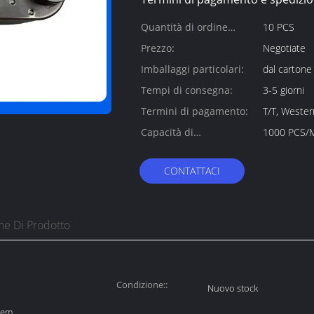
Quantità di ordine
10 PCS
minimo:
Prezzo:
Negotiate
Imballaggi particolari:
dal cartone
Tempi di consegna:
3-5 giorni
Termini di pagamento:
T/T, Weste
Capacità di
1000 PCS/
alimentazione:
CONTATTACI
ne Di Prodotto
Condizione::
Nuovo stock
/oem