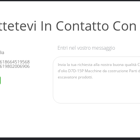
tetevi In ​​contatto Con
Entri nel vostro messaggio
ia
618664519568
619802006906