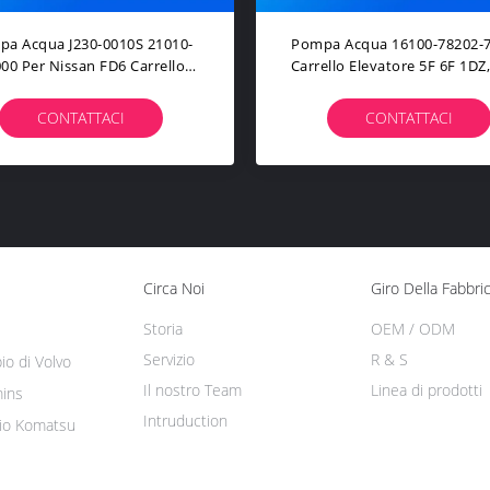
17231060 Valvola Freno Di
Pompa Idraulica Doppia 845
azionamento Per Autocarri
Per Macchine Per La Costru
esel Ricambi Macchine Edili
CONTATTACI
CONTATTACI
Circa Noi
Giro Della Fabbri
Storia
OEM / ODM
Servizio
R & S
io di Volvo
Il nostro Team
Linea di prodotti
ins
Intruduction
bio Komatsu