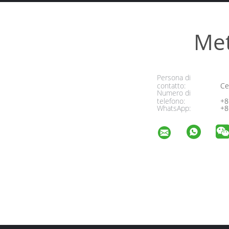
Met
Persona di
contatto:
Cel
Numero di
telefono:
+8
WhatsApp:
+8