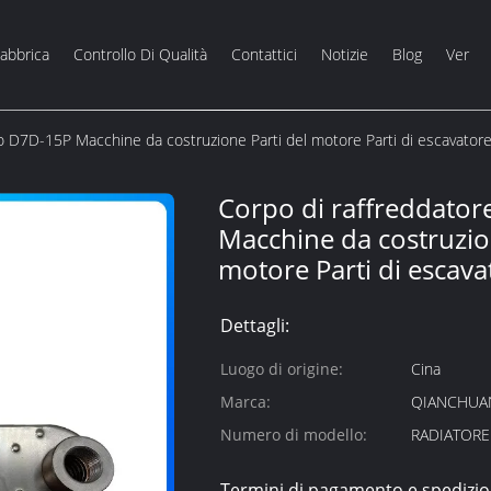
Fabbrica
Controllo Di Qualità
Contattici
Notizie
Blog
Ver
io D7D-15P Macchine da costruzione Parti del motore Parti di escavator
Corpo di raffreddator
Macchine da costruzion
motore Parti di escava
Dettagli:
Luogo di origine:
Cina
Marca:
QIANCHUA
Numero di modello:
RADIATORE
Termini di pagamento e spedizio