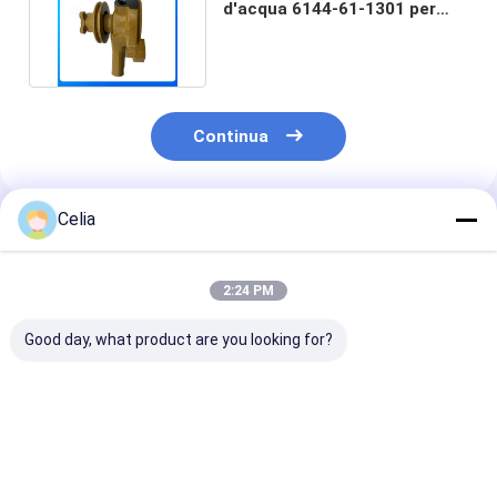
d'acqua 6144-61-1301 per
macchine Komatsu
Continua
Celia
Prodotti Raccomandati
2:24 PM
Good day, what product are you looking for?
Camisa de Cilindro
Tensione della
Trazione finale
6150-21-2221 para
cintura 6743-61-
marcia (caccia
Peças de Motor de
4120 per Komatsu
marcia di marc