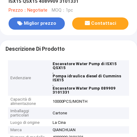
ISX15 QSX15 4089909 3101331
Prezzo：Negotiate
MOQ：1pc
Miglior prezzo
Contattaci
Descrizione Di Prodotto
Escavatore Water Pump di ISX15
QSX15
,
Pompa idraulica diesel di Cummins
Evidenziare
ISX15
,
Escavatore Water Pump 089909
3101331
Capacità di
10000PCS/MONTH
alimentazione
Imballaggi
Cartone
particolari
Luogo di origine
La Cina
Marca
QIANCHUAN