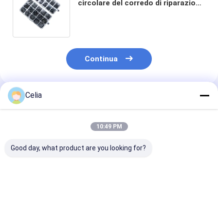
circolare del corredo di riparazione
del giunto circolare NBR della
gomma di silicone del nitrile
Continua
Celia
Prodotti Raccomandati
10:49 PM
Good day, what product are you looking for?
5282085 Vacuum
Vacuum Pump
3526625 3536
Pump for ISF ISF2.8
5270422 5270423
3802829
Diesel Engine Spare
for ISF ISF2.8 Diesel
Turbocompres