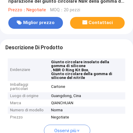
riparazione del giunto circolare NBR della gomma di
silicone del nitrile
Prezzo：Negotiate
MOQ：20 pezzi
Miglior prezzo
Contattaci
Descrizione Di Prodotto
Giunto circolare insolato della
gomma di silicone
Evidenziare
,
,
NBR O Ring Kit Box
Giunto circolare della gomma di
silicone del nitrile
Imballaggi
Cartone
particolari
Luogo di origine
Guangdong, Cina
Marca
QIANCHUAN
Numero di modello
Norma
Prezzo
Negotiate
Osservi più