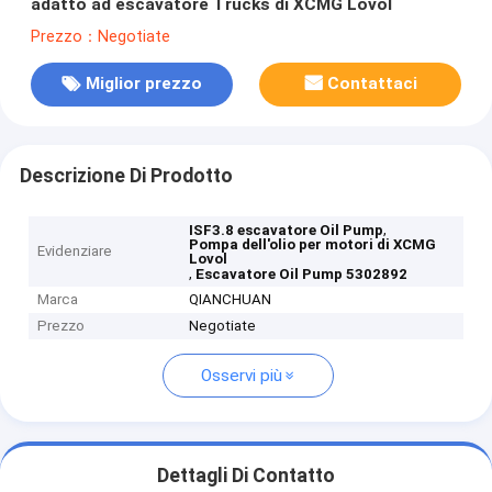
adatto ad escavatore Trucks di XCMG Lovol
Prezzo：Negotiate
Miglior prezzo
Contattaci
Descrizione Di Prodotto
,
ISF3.8 escavatore Oil Pump
Pompa dell'olio per motori di XCMG
Evidenziare
Lovol
,
Escavatore Oil Pump 5302892
Marca
QIANCHUAN
Prezzo
Negotiate
Osservi più
Dettagli Di Contatto