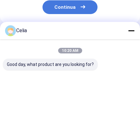
Continua
Celia
Prodotti Raccomandati
10:20 AM
Good day, what product are you looking for?
3911205 3958412
Pompa acqua
Pompa di iniez
C3958412 Fan
5288908 per parti
carburante C
Support For
del motore diesel
Rail
Cummins Engine 4B
Cummins ISF2.8
5264248/0445
4BT 6B 6BT 6BTA ISB
ISF3.8
per pezzi di r
Miglior prezzo
Miglior prezzo
Miglior pr
QSB5.9 QSB6.7
motore Cummi
ISF3.8 QSB6.7
Komatsu PC20