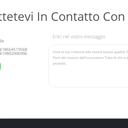
tetevi In ​​contatto Con
Entri nel vostro messaggio
ia
618664519568
619802006906