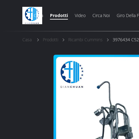
Casa
Prodotti
Video
Circa Noi
Giro Della 
Casa
Prodotti
Ricambi Cummins
3976434 C5295