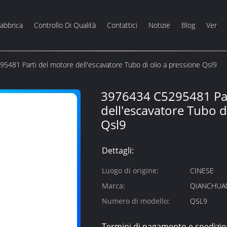
Fabbrica
Controllo Di Qualità
Contattici
Notizie
Blog
Ver
481 Parti del motore dell'escavatore Tubo di olio a pressione Qsl9
3976434 C5295481 Par
dell'escavatore Tubo d
Qsl9
Dettagli:
Luogo di origine:
CINESE
Marca:
QIANCHUA
Numero di modello:
QSL9
Termini di pagamento e spedizio