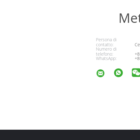
Met
Persona di
contatto:
Cel
Numero di
telefono:
+8
WhatsApp:
+8