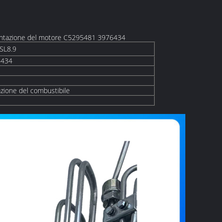
mentazione del motore C5295481 3976434
SL8.9
6434
azione del combustibile