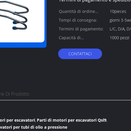
Quantità di ordine
10pieces
minimo:
Tempi di consegna:
giorni 3-5w
Termini di pagamento:
L/C, D/A, D/
Capacità di
1000 pezzi
alimentazione:
CONTATTACI
ne Di Prodotto
ori per escavatori
Parti di motori per escavatori Qsl9
,
,
vatori per tubi di olio a pressione