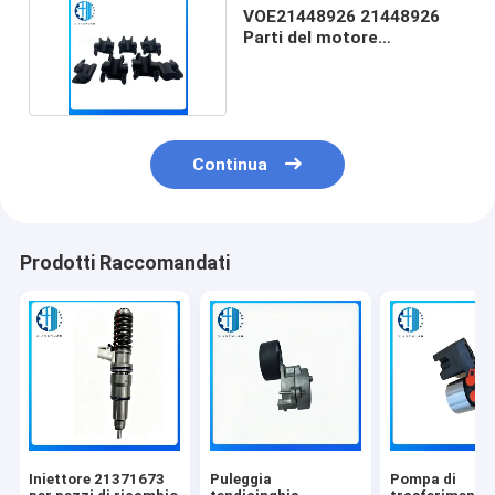
VOE21448926 21448926
Parti del motore
dell'escavatore D7D
Continua
Prodotti Raccomandati
Iniettore 21371673
Puleggia
Pompa di