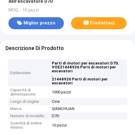
dell'escavatore D7D
MOQ：10 pezzi
Miglior prezzo
Contattaci
Descrizione Di Prodotto
,
Parti di motori per escavatori D7D
VOE21448926 Parti di motori per
escavatori
Evidenziare
,
21448926 Parti di motori per
escavatori
Capacità di
1000 pezzi
alimentazione
Luogo di origine
Cina
Marca
QIANCHUAN
Numero di modello
D7D
Quantità di ordine
10 pezzi
minimo