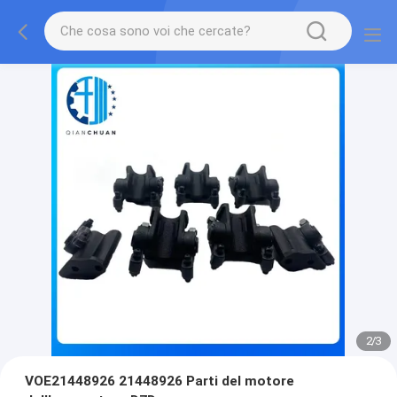
2
/
3
VOE21448926 21448926 Parti del motore