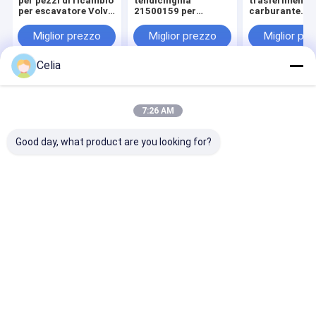
per pezzi di ricambio
tendicinghia
trasferimento
per escavatore Volvo
21500159 per
carburante
D13 MD13 motore
ricambi motore
VOE21019945
EC380D EC480D
Volvo EC220D
(04297075) per
Miglior prezzo
Miglior prezzo
Miglior pr
EC200D EC250D
motore diesel 
EC350D
EC210B EC290
Celia
Casa
Circa noi
Contattaci
Desktop Site
Mappa del sito
Informativa sulla privacy
7:26 AM
Qualità
Parti di ricambio Komatsu
Fabbrica cinese.Copyright © 2026
GUANGZHOU QIANCHUAN MACHINERY PARTS CO.,LTD. All Rights
Good day, what product are you looking for?
Reserved.
Casa
Prodotti
Video