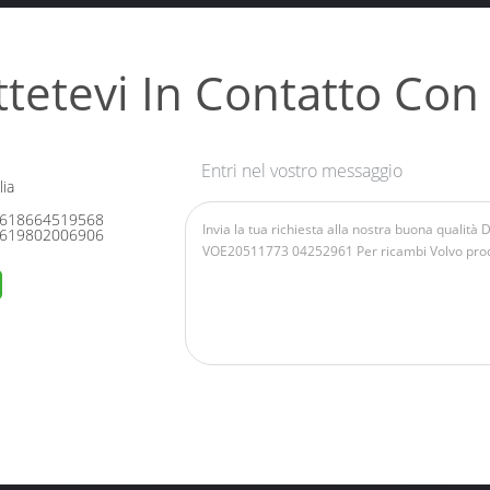
tetevi In ​​contatto Con
Entri nel vostro messaggio
ia
618664519568
619802006906