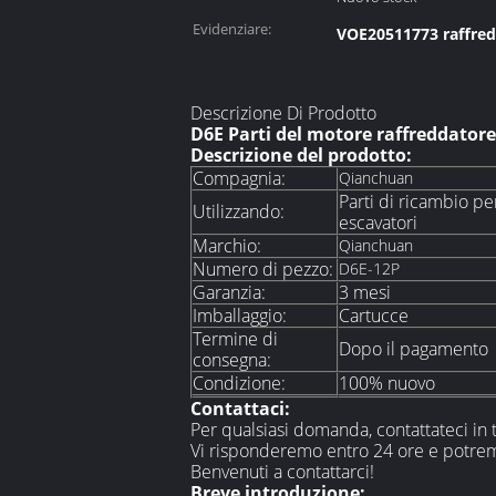
Evidenziare:
VOE20511773 raffred
Descrizione Di Prodotto
D6E Parti del motore raffreddator
Descrizione del prodotto:
Compagnia:
Qianchuan
Parti di ricambio pe
Utilizzando:
escavatori
Marchio:
Qianchuan
Numero di pezzo:
D6E-12P
Garanzia:
3 mesi
Imballaggio:
Cartucce
Termine di
Dopo il pagamento
consegna:
Condizione:
100% nuovo
Contattaci:
Per qualsiasi domanda, contattateci in
Vi risponderemo entro 24 ore e potremo
Benvenuti a contattarci!
Breve introduzione: