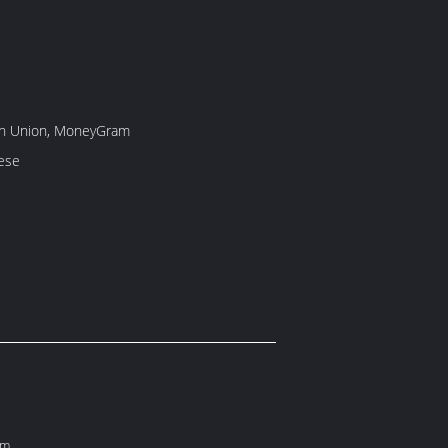
rn Union, MoneyGram
ese
em