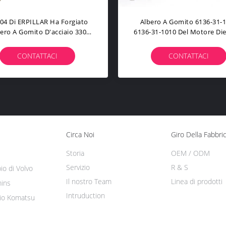
Misura Di Diesel Engine
L'albero A Gomito Del Mo
rankshaft 4LB1 4LC1 4LD1
Diesel C9 Per ERPILLAR 
'escavatore Su ISUZU Diesel
Forgiato L'acciaio
CONTATTACI
CONTATTACI
Circa Noi
Giro Della Fabbri
Storia
OEM / ODM
Servizio
R & S
io di Volvo
Il nostro Team
Linea di prodotti
ins
Intruduction
bio Komatsu