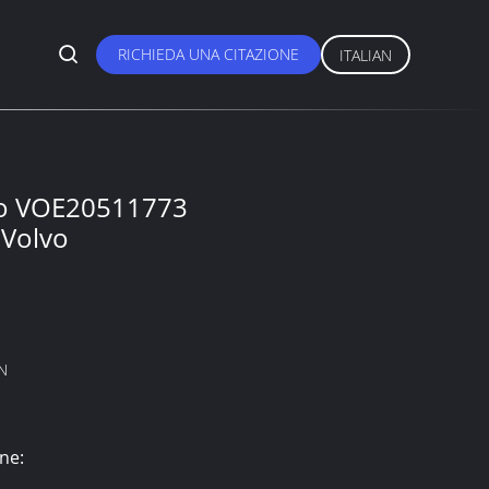
RICHIEDA UNA CITAZIONE
ITALIAN
io VOE20511773
 Volvo
N
ne: