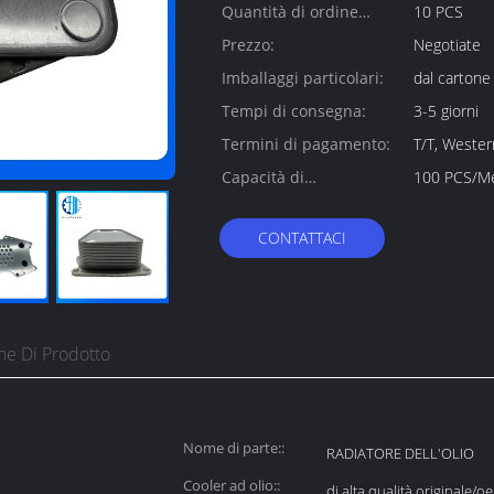
Quantità di ordine
10 PCS
minimo:
Prezzo:
Negotiate
Imballaggi particolari:
dal cartone
Tempi di consegna:
3-5 giorni
Termini di pagamento:
T/T, Weste
Capacità di
100 PCS/M
alimentazione:
CONTATTACI
ne Di Prodotto
Nome di parte::
RADIATORE DELL'OLIO
Cooler ad olio::
di alta qualità originale/o