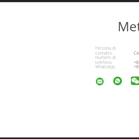
Met
Persona di
contatto:
Cel
Numero di
telefono:
+8
WhatsApp:
+8