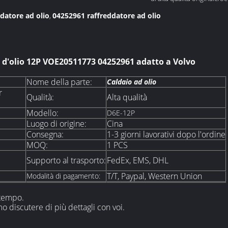
datore ad olio
04252961 raffreddatore ad olio
,
e d'olio 12P VOE20511773 04252961 adatto a Volvo
Nome della parte:
Caldaio ad olio
r
Qualità:
Alta qualità
Modello:
D6E-12P
Luogo di origine:
Cina
Consegna:
1-3 giorni lavorativi dopo l'ordine
MOQ:
1 PCS
Supporto al trasporto:
FedEx, EMS, DHL
T/T, Paypal, Western Union
Modalità di pagamento:
 tempo.
 discutere di più dettagli con voi.