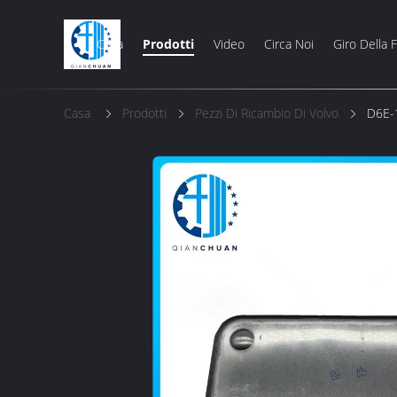
Casa
Prodotti
Video
Circa Noi
Giro Della 
Casa
Prodotti
Pezzi Di Ricambio Di Volvo
D6E-