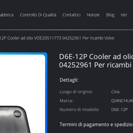
Fabbrica
Controllo Di Qualità
Contattici
Notizie
Blog
Ver
12P Cooler ad olio VOE20511773 04252961 Per ricambi Volvo
D6E-12P Cooler ad ol
04252961 Per ricambi
Dettagli:
Luogo di origine:
Cina
Marca:
QIANCHUA
Numero di modello:
D6E-12P
Termini di pagamento e spedizio