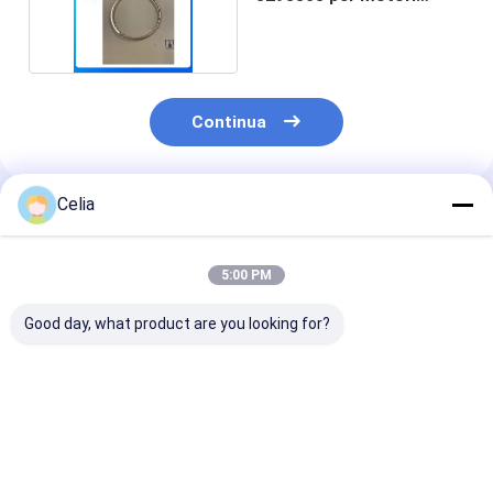
diesel Cummins
Continua
Celia
Prodotti Raccomandati
5:00 PM
Good day, what product are you looking for?
3911205 3958412
Pompa acqua
Pompa di iniez
C3958412 Fan
5288908 per parti
carburante C
Support For
del motore diesel
Rail
Cummins Engine 4B
Cummins ISF2.8
5264248/0445