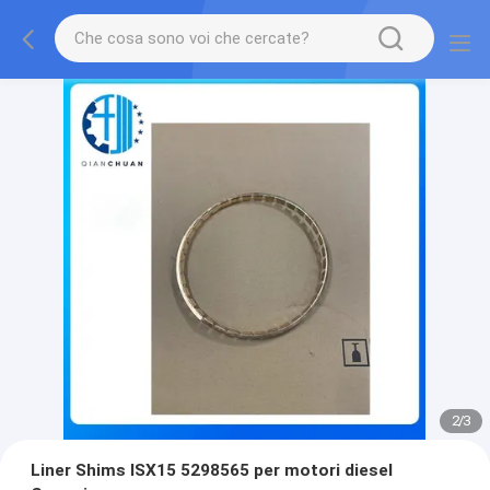
2
/
3
Liner Shims ISX15 5298565 per motori diesel