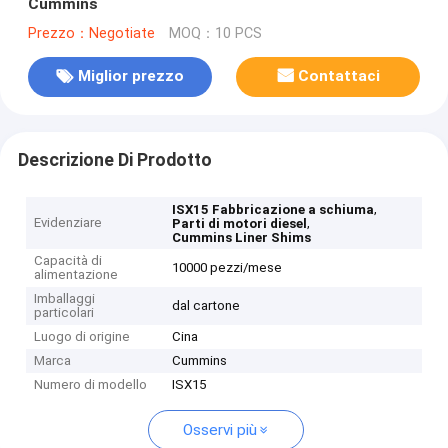
Cummins
Prezzo：Negotiate
MOQ：10 PCS
Miglior prezzo
Contattaci
Descrizione Di Prodotto
,
ISX15 Fabbricazione a schiuma
Evidenziare
,
Parti di motori diesel
Cummins Liner Shims
Capacità di
10000 pezzi/mese
alimentazione
Imballaggi
dal cartone
particolari
Luogo di origine
Cina
Marca
Cummins
Numero di modello
ISX15
Osservi più