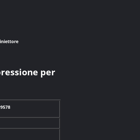
iniettore
pressione per
99578