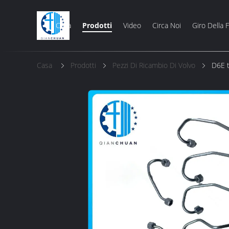
Casa
Prodotti
Video
Circa Noi
Giro Della 
Casa
Prodotti
Pezzi Di Ricambio Di Volvo
D6E 