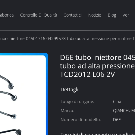
Fabbrica
Controllo Di Qualità
Contattici
Notizie
Blog
Ver
tubo iniettore 04501716 04299578 tubo ad alta pressione per motore
D6E tubo iniettore 0
tubo ad alta pression
TCD2012 L06 2V
Dettagli:
Luogo di origine:
Cina
Marca:
QIANCHUA
Numero di modello:
D6E
Termini di pagamento e spedizio