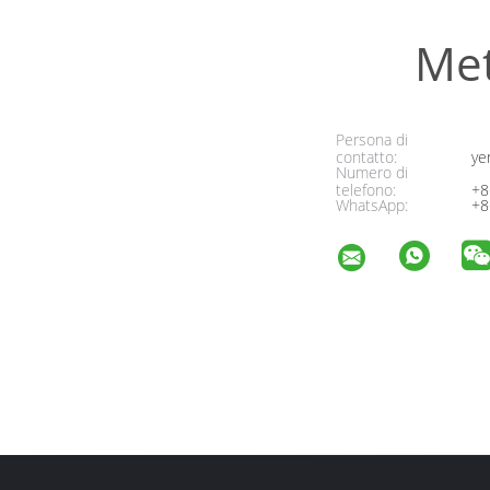
Met
Persona di
contatto:
ye
Numero di
telefono:
+8
WhatsApp:
+8