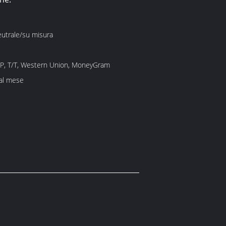
eutrale/su misura
/P, T/T, Western Union, MoneyGram
 al mese