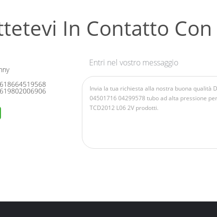
tetevi In ​​contatto Con
Entri nel vostro messaggio
nny
618664519568
619802006906