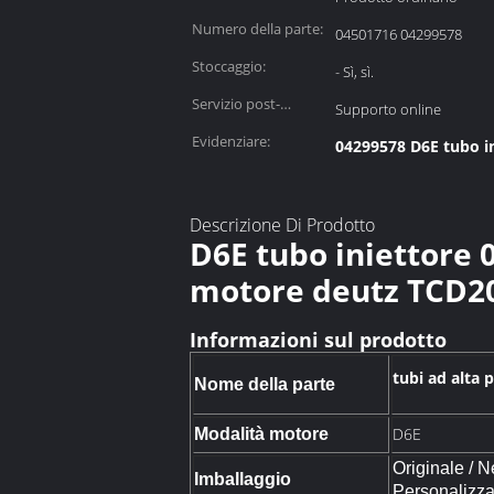
commercializzazione:
Numero della parte:
04501716 04299578
Stoccaggio:
- Sì, sì.
Servizio post-
Supporto online
garanzia:
Evidenziare:
04299578 D6E tubo i
Descrizione Di Prodotto
D6E tubo iniettore 
motore deutz TCD20
Informazioni sul prodotto
tubi ad alta 
Nome della parte
D6E
Modalità motore
Originale / N
Imballaggio
Personalizza