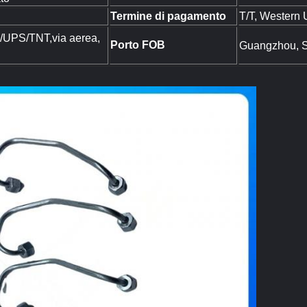
Termine di pagamento
T/T, Western 
UPS/TNT,via aerea,
Porto FOB
Guangzhou, S