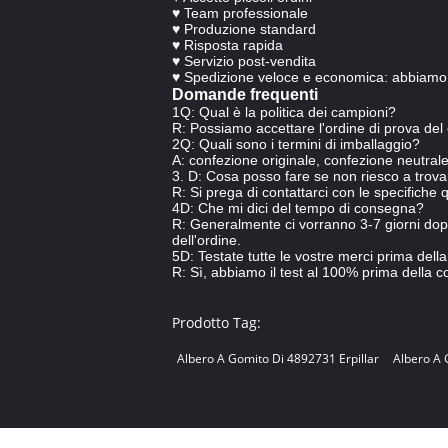
♥ Team professionale
♥ Produzione standard
♥ Risposta rapida
♥ Servizio post-vendita
♥ Spedizione veloce e economica: abbiamo 
Domande frequenti
1Q: Qual è la politica dei campioni?
R: Possiamo accettare l'ordine di prova del 
2Q: Quali sono i termini di imballaggio?
A: confezione originale, confezione neutrale
3. D: Cosa posso fare se non riesco a trova
R: Si prega di contattarci con le specifiche 
4D: Che mi dici del tempo di consegna?
R: Generalmente ci vorranno 3-7 giorni dopo 
dell'ordine.
5D: Testate tutte le vostre merci prima del
R: Sì, abbiamo il test al 100% prima della 
Prodotto Tag:
Albero A Gomito Di 4892731 Erpillar
Albero A 