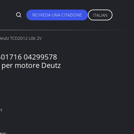
RICHIEDA UNA CITAZIONE
ITALIAN
 Deutz TCD2012 L06 2V
4501716 04299578
e per motore Deutz
N
ne: