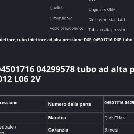
Qualità:
Originali e OEM
Dimensione:
Dimensioni standard
Acido pseudolarico:
Tubo ad alta pressione
niettore
tubo iniettore ad alta pressione D6E
04501716 D6E tubo 
,
,
04501716 04299578 tubo ad alta 
12 L06 2V
pressione
04501716 042
Numero della parte
QIANCHAN
Marchio
eutrale /
Garanzia
6 mesi
to