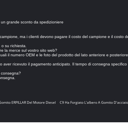
un grande sconto da spedizioniere
campione, ma i clienti devono pagare il costo del campione e il costo de
 o su richiesta.
re la merce sul vostro sito web?
quali il numero OEM e le foto del prodotto del lato anteriore e posteriore
aver ricevuto il pagamento anticipato. Il tempo di consegna specifico d
la consegna?
consegna.
Gomito ERPILLAR Del Motore Diesel
C9 Ha Forgiato L'albero A Gomito D'acciai