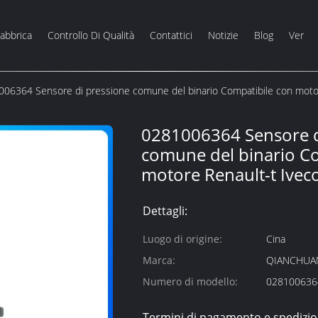
Fabbrica
Controllo Di Qualità
Contattici
Notizie
Blog
Ver
06364 Sensore di pressione comune del binario Compatibile con motor
0281006364 Sensore d
comune del binario C
motore Renault-t Ivec
Dettagli:
Luogo di origine:
Cina
Marca:
QIANCHUA
Numero di modello:
028100636
Termini di pagamento e spedizio