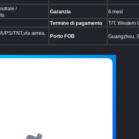
eutrale /
Garanzia
6 mesi
to
Termine di pagamento
T/T, Western 
UPS/TNT,via aerea,
Porto FOB
Guangzhou, S