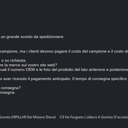
un grande sconto da spedizioniere
campione, ma i clienti devono pagare il costo del campione e il costo de
 o su richiesta.
re la merce sul vostro sito web?
quali il numero OEM e le foto del prodotto del lato anteriore e posteriore
aver ricevuto il pagamento anticipato. Il tempo di consegna specifico d
la consegna?
consegna.
Gomito ERPILLAR Del Motore Diesel
C9 Ha Forgiato L'albero A Gomito D'acciai