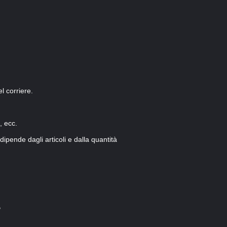
l corriere.
, ecc.
ipende dagli articoli e dalla quantità
o