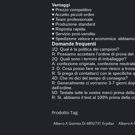
Vantaggi
♥ Prezzo competitivo
♥ Accetto piccoli ordini
♥ Team professionale
♥ Produzione standard
♥ Risposta rapida
♥ Servizio post-vendita
♥ Spedizione veloce e economica: abbiamo 
Domande frequenti
1Q: Qual è la politica dei campioni?
R: Possiamo accettare l'ordine di prova del 
2Q: Quali sono i termini di imballaggio?
A: confezione originale, confezione neutrale
3. D: Cosa posso fare se non riesco a trova
R: Si prega di contattarci con le specifiche 
4D: Che mi dici del tempo di consegna?
R: Generalmente ci vorranno 3-7 giorni dopo 
dell'ordine.
5D: Testate tutte le vostre merci prima del
R: Sì, abbiamo il test al 100% prima della 
Prodotto Tag:
Albero A Gomito Di 4892731 Erpillar
Albero A 