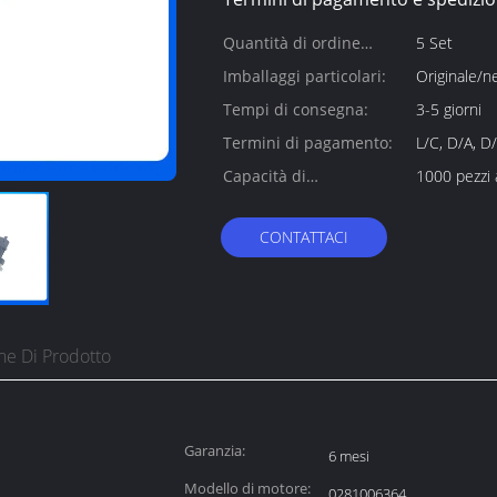
Quantità di ordine
5 Set
minimo:
Imballaggi particolari:
Originale/n
Tempi di consegna:
3-5 giorni
Termini di pagamento:
L/C, D/A, D
Capacità di
1000 pezzi
alimentazione:
CONTATTACI
ne Di Prodotto
Garanzia:
6 mesi
Modello di motore:
0281006364