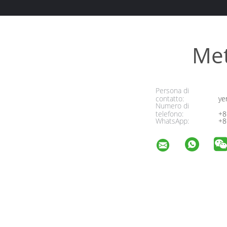
Met
Persona di
contatto:
ye
Numero di
telefono:
+8
WhatsApp:
+8