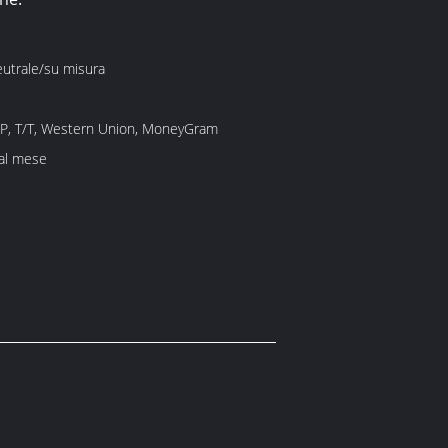
eutrale/su misura
/P, T/T, Western Union, MoneyGram
 al mese