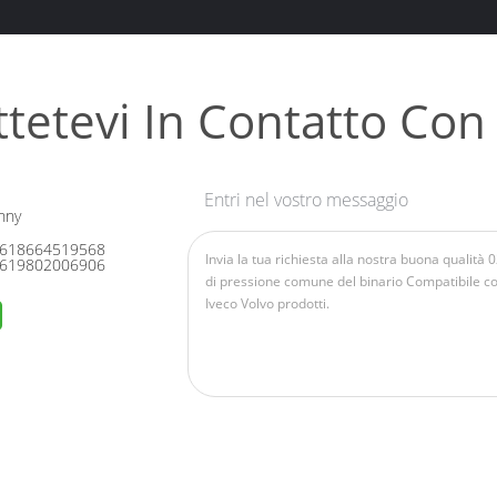
tetevi In ​​contatto Con
Entri nel vostro messaggio
nny
618664519568
619802006906