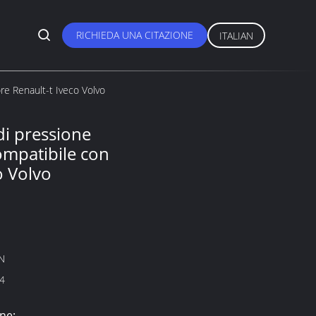
RICHIEDA UNA CITAZIONE
ITALIAN
e Renault-t Iveco Volvo
i pressione
ompatibile con
o Volvo
N
4
ne: